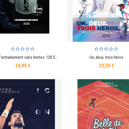
OPEX, L'entraînement sans limites: 120 Séances Tac-Fit, 3 niveaux
Un, deux, trois héros
AJOUTER AU PANIER
AJOUTER AU PANIER
24,95 €
23,50 €
Prix
Prix