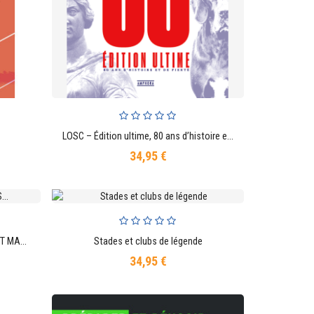
LOSC – Édition ultime, 80 ans d’histoire et de fierté
AJOUTER AU PANIER
34,95 €
Prix
Cols de légende 3 : 20 COLS QUI ONT MARQUÉ L’HISTOIRE DU CYCLISME
Stades et clubs de légende
AJOUTER AU PANIER
34,95 €
Prix