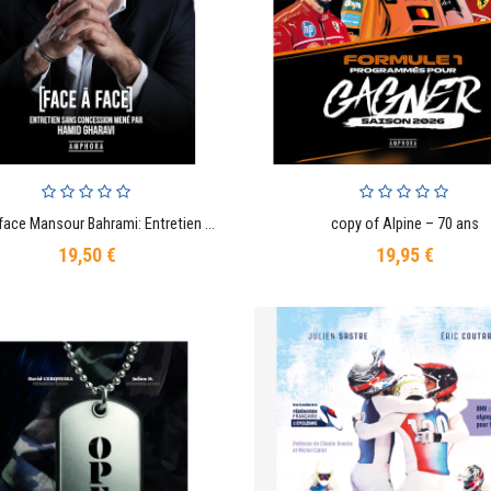
Face à face Mansour Bahrami: Entretien sans concession mené par Hamid Gharavi
copy of Alpine – 70 ans
AJOUTER AU PANIER
AJOUTER AU PANIER
19,50 €
19,95 €
Prix
Prix