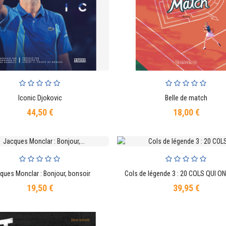
Iconic Djokovic
Belle de match
AJOUTER AU PANIER
AJOUTER AU PANIER
44,50 €
18,00 €
Prix
Prix
ques Monclar : Bonjour, bonsoir
AJOUTER AU PANIER
AJOUTER AU PANIER
19,50 €
39,95 €
Prix
Prix