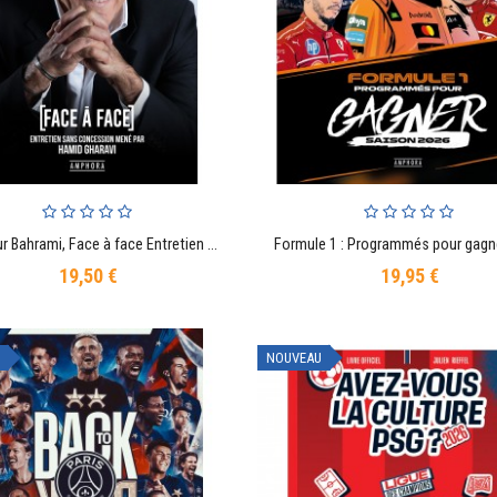
Mansour Bahrami, Face à face Entretien sans concession mené par Hamid Gharavi
AJOUTER AU PANIER
AJOUTER AU PANIER
19,50 €
19,95 €
Prix
Prix
NOUVEAU