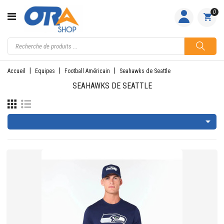
CATÉGORIE
0
ACCUEIL
ACTIVITÉS
Accueil
Equipes
Football Américain
Seahawks de Seattle
FEMME
SEAHAWKS DE SEATTLE
HOMME

JUNIOR
PILOTES
EQUIPES
NOS
MARQUES
NOUS