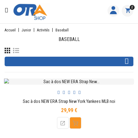
CATÉGORIE
0
ACCUEIL
Accueil
Junior
Activités
Baseball
ACTIVITÉS
BASEBALL
FEMME

HOMME
JUNIOR
PILOTES
Sac à dos NEW ERA Strap New York Yankees MLB noi
EQUIPES
29,99 €
Prix
NOS
MARQUES
NOUS