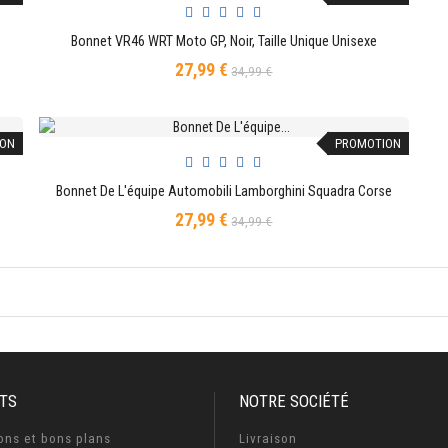
Bonnet VR46 WRT Moto GP, Noir, Taille Unique Unisexe
AJOUTER AU PANIER
27,99 €
Prix
Prix
34,99 €
de
base
ON
PROMOTION
Bonnet De L'équipe Automobili Lamborghini Squadra Corse
AJOUTER AU PANIER
27,99 €
Prix
Prix
34,99 €
de
base
TS
NOTRE SOCIÉTÉ
ons et bons plans
Livraison