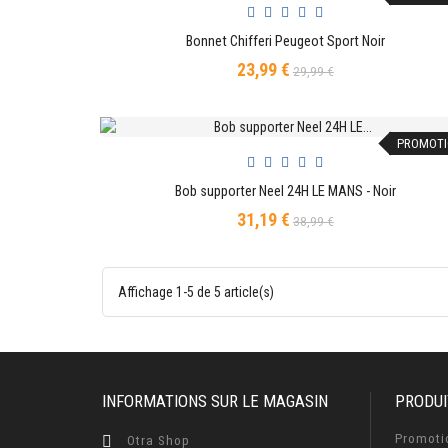
Bonnet Chifferi Peugeot Sport Noir
AJOUTER AU PANIER
23,99 €
Prix
Prix
29,99 €
de
base
PROMOTI
Bob supporter Neel 24H LE MANS - Noir
AJOUTER AU PANIER
31,19 €
Prix
Prix
38,99 €
de
base
Affichage 1-5 de 5 article(s)
INFORMATIONS SUR LE MAGASIN
PRODUI
Promoti
Otra Shop