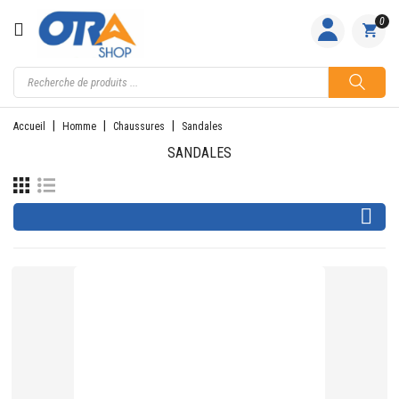
CATÉGORIE
0
ACCUEIL
ACTIVITÉS
Accueil
Homme
Chaussures
Sandales
FEMME
SANDALES
HOMME

JUNIOR
PILOTES
EQUIPES
NOS
MARQUES
NOUS