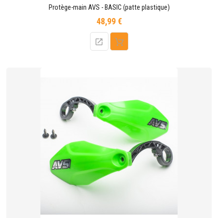
Protège-main AVS - BASIC (patte plastique)
48,99 €
Prix