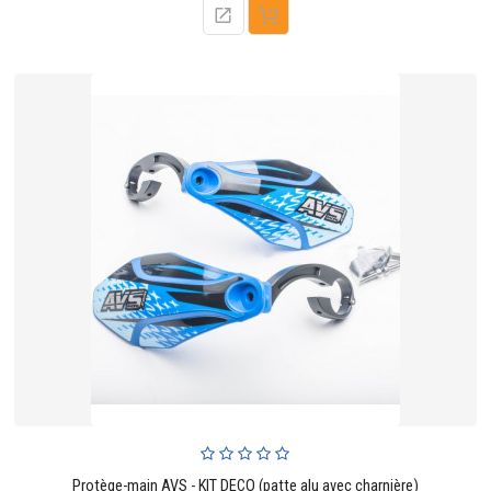
Protège-main AVS - KIT DECO (patte alu avec charnière)