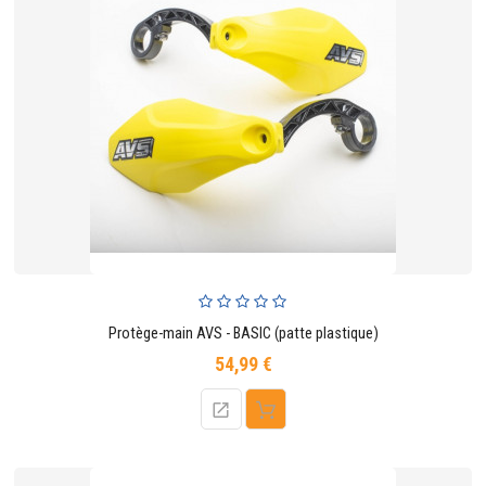
Protège-main AVS - BASIC (patte plastique)
54,99 €
Prix