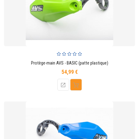
Protège-main AVS - BASIC (patte plastique)
54,99 €
Prix