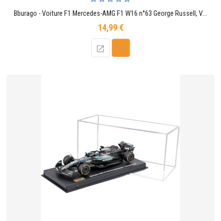
Bburago - Voiture F1 Mercedes-AMG F1 W16 n°63 George Russell, Voiture Miniature à échelle 1:64, réplique monoplace de Formule 1
14,99 €
Prix