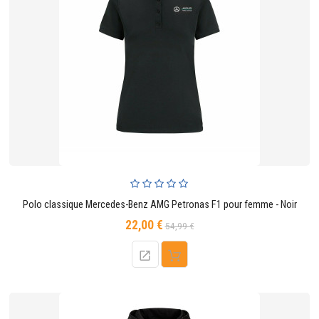
Polo classique Mercedes-Benz AMG Petronas F1 pour femme - Noir
22,00 €
Prix
Prix
54,99 €
de
base