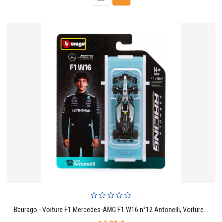
Bburago - Voiture F1 Mercedes-AMG F1 W16 n°12 Antonelli, Voiture Miniature échelle 1:64, réplique monoplace de Formule 1