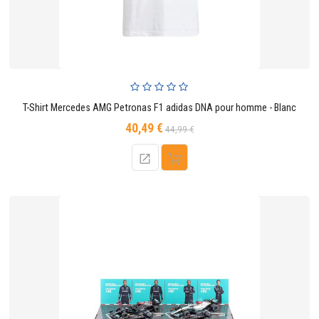
T-Shirt Mercedes AMG Petronas F1 adidas DNA pour homme - Blanc
40,49 €
Prix
Prix
44,99 €
de
base