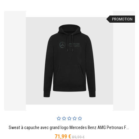
PROMOTION
Sweat à capuche avec grand logo Mercedes Benz AMG Petronas F1 Stealth - Noir
71,99 €
Prix
Prix
89,99 €