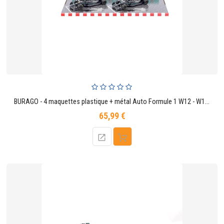
BURAGO - 4 maquettes plastique + métal Auto Formule 1 W12 - W13 - W14 E Performance - Lewis Hamilton - George Russel
65,99 €
Prix