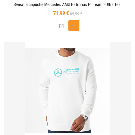
Sweat à capuche Mercedes AMG Petronas F1 Team - Ultra Teal
71,99 €
Prix
Prix
89,99 €
de
base