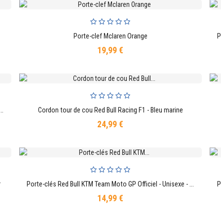
Porte-clef Mclaren Orange
AJOUTER AU PANIER
19,99 €
Prix
Marquez – MM93 rectangles Moto GP Officiel Rouge et Noir
Cordon tour de cou Red Bull Racing F1 - Bleu marine
AJOUTER AU PANIER
24,99 €
Prix
r
Porte-clés Red Bull KTM Team Moto GP Officiel - Unisexe - Bleu Orange
AJOUTER AU PANIER
14,99 €
Prix