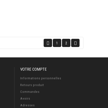


1
2
VOTRE COMPTE
Informations personnelles
Retours produit
Commandes
Avoirs
Adresses