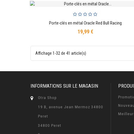
Porte-clés en métal Oracle Red Bull Racing
AJOUTER AU PANIER
19,99 €
Prix
Affichage 1-32 de 41 article(s)
INFORMATIONS SUR LE MAGASIN
PRODUI
Promoti
Otra Shop
Nouveau
19 B, avenue Jean Mermoz 34800
Meilleu
Peret
34800 Peret