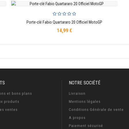
Porte-clé Fabio Quartararo 20 Officiel MotoGP
AJOUTER AU PANIER
14,99 €
Prix
TS
NOTRE SOCIÉTÉ
ons et bons plans
Livraison
x produits
Mentions légales
res ventes
Conditions Générale de vente
A propos
Paiement sécurisé