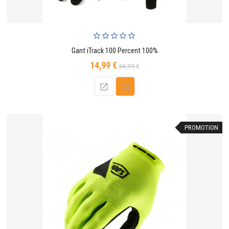
Gant iTrack 100 Percent 100%
14,99 €
Prix
Prix
34,99 €
de
base
PROMOTION