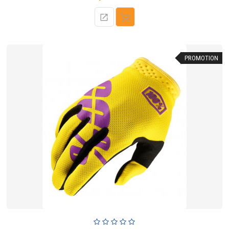
de
base
PROMOTION