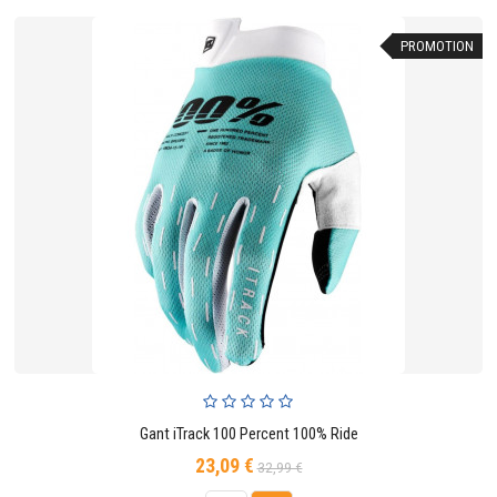
PROMOTION
Gant iTrack 100 Percent 100% Ride
23,09 €
Prix
Prix
32,99 €
de