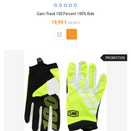
Gant iTrack 100 Percent 100% Ride
19,99 €
Prix
Prix
34,99 €
de
base
PROMOTION