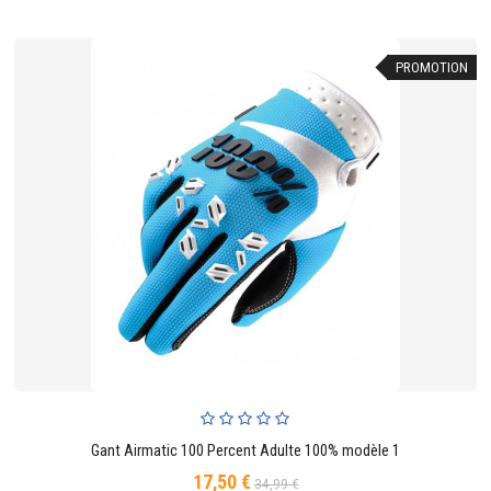
PROMOTION
Gant Airmatic 100 Percent Adulte 100% modèle 1
17,50 €
Prix
Prix
34,99 €