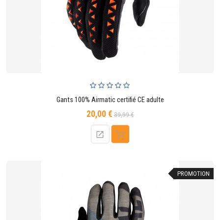
Gants 100% Airmatic certifié CE adulte
20,00 €
Prix
Prix
39,99 €
de
base
PROMOTION