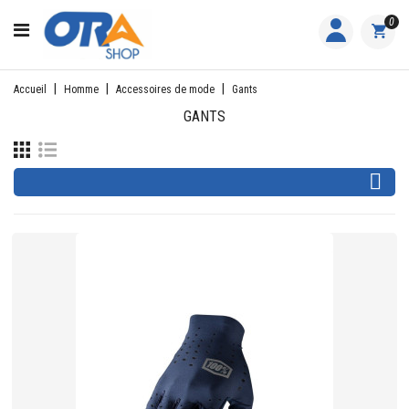
CATÉGORIE
0
ACCUEIL
Accueil
Homme
Accessoires de mode
Gants
ACTIVITÉS
GANTS
FEMME

HOMME
JUNIOR
PILOTES
EQUIPES
NOS
MARQUES
NOUS