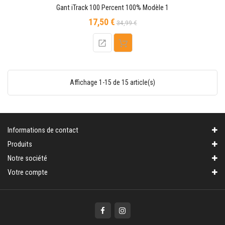
Gant iTrack 100 Percent 100% Modèle 1
17,50 €
Prix
Prix
34,99 €
de
base
Affichage 1-15 de 15 article(s)
Informations de contact
Produits
Notre société
Votre compte