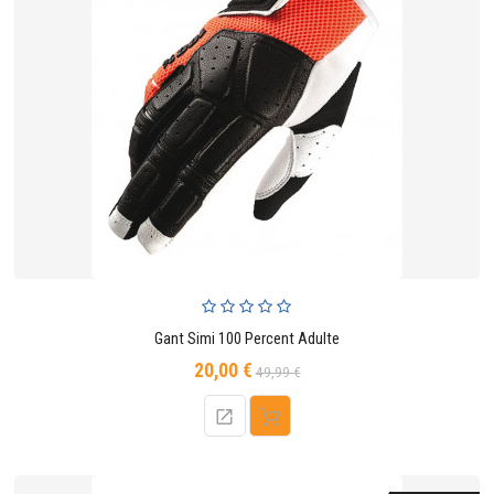
Gant Simi 100 Percent Adulte
20,00 €
Prix
Prix
49,99 €
de
base