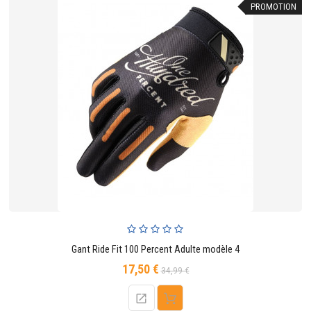
PROMOTION
Gant Ride Fit 100 Percent Adulte modèle 4
17,50 €
Prix
Prix
34,99 €
de
base