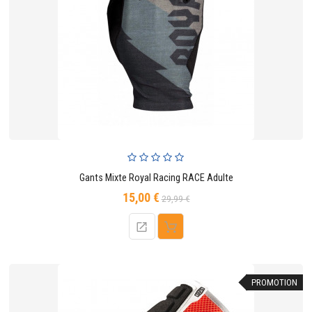
Gants Mixte Royal Racing RACE Adulte
15,00 €
Prix
Prix
29,99 €
de
base
PROMOTION