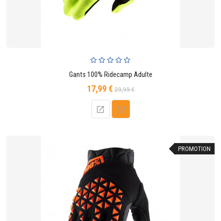
Gants 100% Ridecamp Adulte
17,99 €
Prix
Prix
29,99 €
de
base
PROMOTION