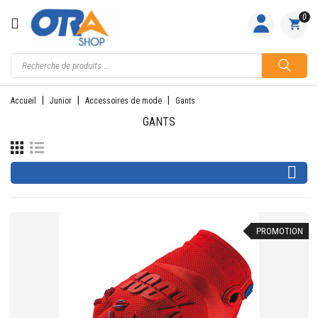
CATÉGORIE
0
ACCUEIL
ACTIVITÉS
Accueil
Junior
Accessoires de mode
Gants
FEMME
GANTS
HOMME

JUNIOR
PILOTES
PROMOTION
EQUIPES
NOS
MARQUES
NOUS