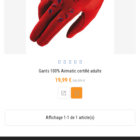
CONTACTER
Gants 100% Airmatic certifié adulte
19,99 €
Prix
Prix
34,99 €
de
base
Affichage 1-1 de 1 article(s)