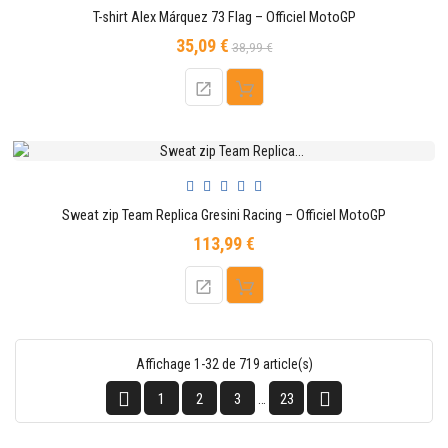
T-shirt Alex Márquez 73 Flag – Officiel MotoGP
35,09 €
Prix
Prix
38,99 €
de
base
Sweat zip Team Replica Gresini Racing – Officiel MotoGP
113,99 €
Prix
Affichage 1-32 de 719 article(s)


1
2
3
23
…