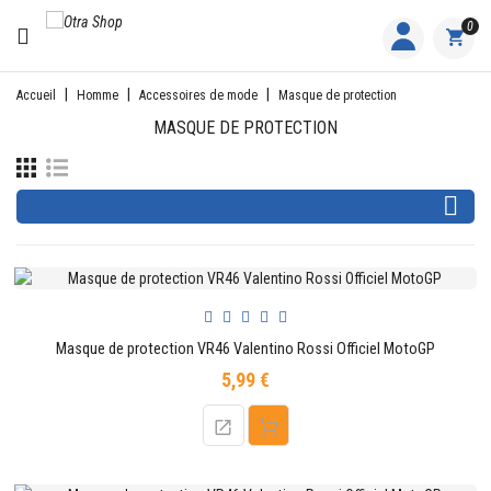
CATÉGORIE
0
ACCUEIL
Accueil
Homme
Accessoires de mode
Masque de protection
MASQUE DE PROTECTION
ACTIVITÉS
FEMME

HOMME
JUNIOR
PILOTES
Masque de protection VR46 Valentino Rossi Officiel MotoGP
EQUIPES
5,99 €
Prix
NOS
MARQUES
NOUS