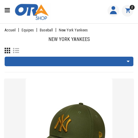
CATÉGORIE
0
ACCUEIL
Accueil
Equipes
Baseball
New York Yankees
ACTIVITÉS
NEW YORK YANKEES
FEMME

HOMME
JUNIOR
PILOTES
EQUIPES
NOS
MARQUES
NOUS