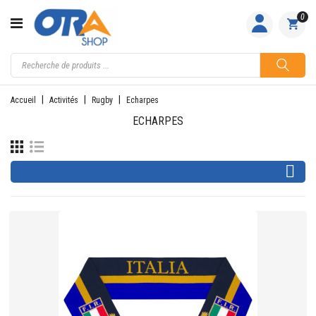
CATÉGORIE
0
ACCUEIL
ACTIVITÉS
Accueil
Activités
Rugby
Echarpes
FEMME
ECHARPES
HOMME

JUNIOR
PILOTES
EQUIPES
NOS
MARQUES
NOUS