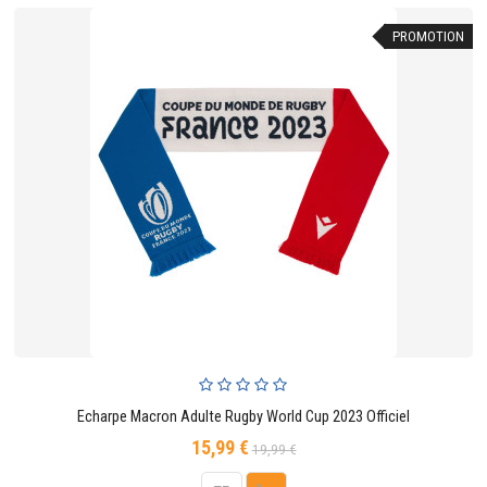
PROMOTION
Echarpe Macron Adulte Rugby World Cup 2023 Officiel
15,99 €
Prix
Prix
19,99 €
de