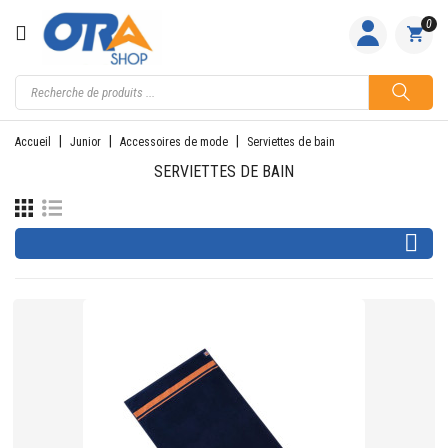
CATÉGORIE
0
ACCUEIL
ACTIVITÉS
Accueil
Junior
Accessoires de mode
Serviettes de bain
FEMME
SERVIETTES DE BAIN
HOMME

JUNIOR
PILOTES
EQUIPES
NOS
MARQUES
NOUS