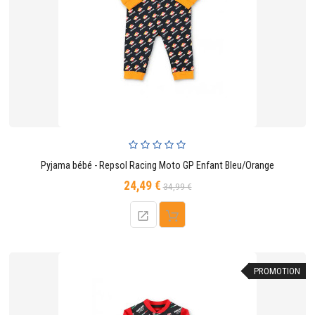
Pyjama bébé - Repsol Racing Moto GP Enfant Bleu/Orange
24,49 €
Prix
Prix
34,99 €
de
base
PROMOTION