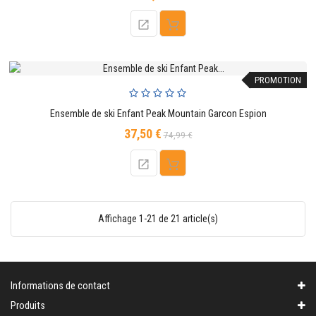
PROMOTION
Ensemble de ski Enfant Peak Mountain Garcon Espion
37,50 €
Prix
Prix
74,99 €
de
base
Affichage 1-21 de 21 article(s)
Informations de contact
Produits