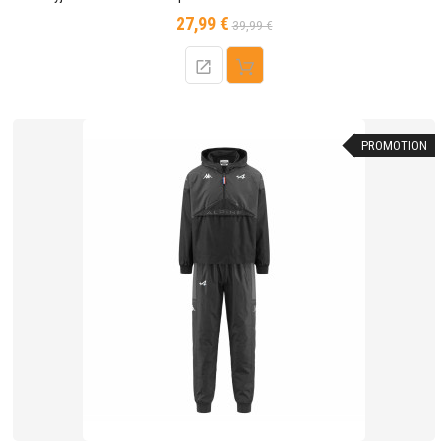
27,99 €
Prix
Prix
39,99 €
de
base
PROMOTION