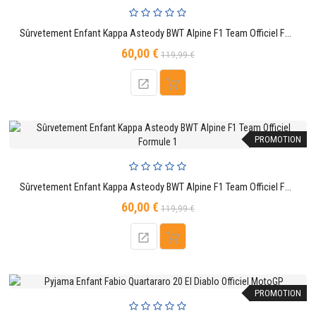
Sûrvetement Enfant Kappa Asteody BWT Alpine F1 Team Officiel Formule 1
60,00 €
Prix
Prix
119,99 €
de
base
PROMOTION
Sûrvetement Enfant Kappa Asteody BWT Alpine F1 Team Officiel Formule 1
60,00 €
Prix
Prix
119,99 €
de
base
PROMOTION