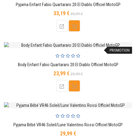
Pyjama Enfant Fabio Quartararo 20 El Diablo Officiel MotoGP
33,19 €
Prix
Prix
39,99 €
de
base
PROMOTION
Body Enfant Fabio Quartararo 20 El Diablo Officiel MotoGP
23,99 €
Prix
Prix
29,99 €
de
base
Pyjama Bébé VR46 Soleil/Lune Valentino Rossi Officiel MotoGP
29,99 €
Prix