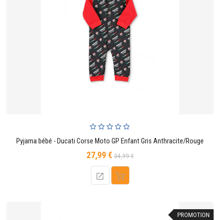
Pyjama bébé - Ducati Corse Moto GP Enfant Gris Anthracite/Rouge
27,99 €
Prix
Prix
34,99 €
de
base
PROMOTION