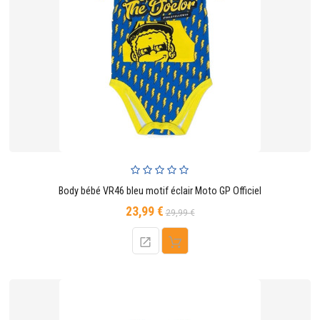
Body bébé VR46 bleu motif éclair Moto GP Officiel
23,99 €
Prix
Prix
29,99 €
de
base