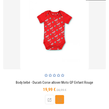
Body bébé - Ducati Corse allover Moto GP Enfant Rouge
19,99 €
Prix
Prix
24,99 €
de
base