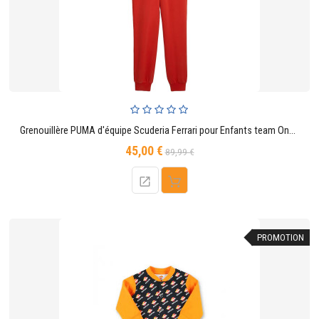
Grenouillère PUMA d'équipe Scuderia Ferrari pour Enfants team Onesie- Rouge Brûlé
45,00 €
Prix
Prix
89,99 €
de
base
PROMOTION