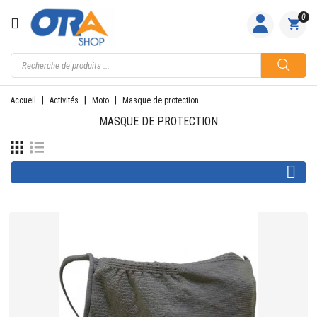
CATÉGORIE
0
ACCUEIL
ACTIVITÉS
Accueil
Activités
Moto
Masque de protection
FEMME
MASQUE DE PROTECTION
HOMME

JUNIOR
PILOTES
EQUIPES
NOS
MARQUES
NOUS