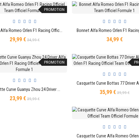
PROMOTION
Bonnet Alfa Romeo Orlen F1 Racing Officiel Team Officiel Formule 1
AJOUTER AU PANIER
AJOUTER AU PANIER
29,99 €
34,99 €
Prix
Prix
Prix
34,99 €
de
base
PROMOTION
PR
AJOUTER AU PANIER
Casquette Curve Guanyu Zhou 24 Driver Alfa Romeo Orlen F1 Racing Officiel Team Officiel Formule 1
35,99 €
Prix
Prix
39,99 €
AJOUTER AU PANIER
23,99 €
Prix
Prix
de
39,99 €
de
base
base