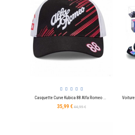
Casquette Curve Kubica 88 Alfa Romeo Orlen F1 Racing Officiel Team Officiel Formule 1
AJOUTER AU PANIER
35,99 €
Prix
Prix
44,99 €
de
base