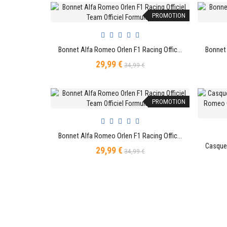
PROMOTION
Bonnet Alfa Romeo Orlen F1 Racing Officiel Team Officiel Formule 1
AJOUTER AU PANIER
29,99 €
Prix
Prix
34,99 €
de
base
PROMOTION
Bonnet Alfa Romeo Orlen F1 Racing Officiel Team Officiel Formule 1
AJOUTER AU PANIER
29,99 €
Prix
Prix
34,99 €
de
base