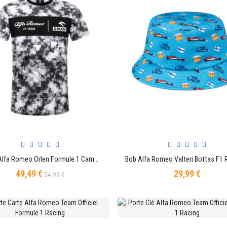
T-shirt Alfa Romeo Orlen Formule 1 Camo Edition Officiel Team F1
AJOUTER AU PANIER
AJOUTER AU PANIER
49,49 €
29,99 €
Prix
Prix
Prix
54,99 €
de
base