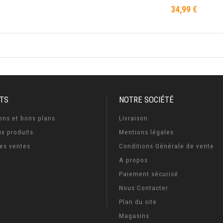
AJOUTER AU PANIER
34,99 €
Prix
TS
NOTRE SOCIÉTÉ
ons et bons plans
Livraison
x produits
Mentions légales
res ventes
Conditions Générale de vente
A propos
Paiement sécurisé
Nous Contacter
Plan du site
Magasins