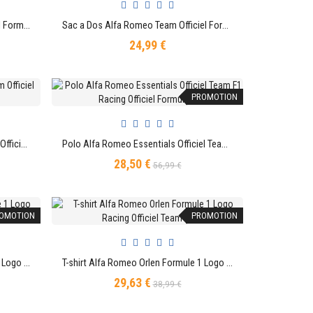
Porte Clé Alfa Romeo Team Officiel Formule 1 Racing
Sac a Dos Alfa Romeo Team Officiel Formule 1 Racing
AJOUTER AU PANIER
24,99 €
Prix
PROMOTION
Gourde de sport Alfa Romeo Team Officiel Formule 1 Racing
Polo Alfa Romeo Essentials Officiel Team F1 Racing Officiel Formule 1
AJOUTER AU PANIER
28,50 €
Prix
Prix
56,99 €
de
base
OMOTION
PROMOTION
T-shirt Alfa Romeo Orlen Formule 1 Logo Racing Officiel Team F1
T-shirt Alfa Romeo Orlen Formule 1 Logo Racing Officiel Team F1
AJOUTER AU PANIER
29,63 €
Prix
Prix
38,99 €
de
base