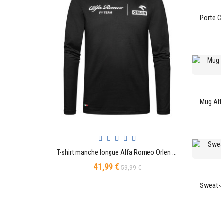
T-shirt manche longue Alfa Romeo Orlen Formule 1 Logo Racing Officiel Team F1
AJOUTER AU PANIER
41,99 €
Prix
Prix
59,99 €
de
base