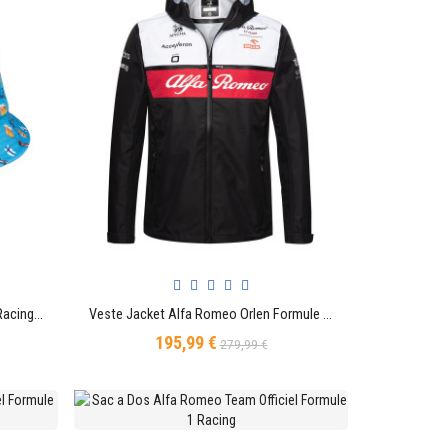
Bob Alfa Romeo Valteri Bottas F1 Racing Officiel Team Officiel Formule 1
Veste Jacket Alfa Romeo Orlen Formule 1 Racing Officiel Team F1
AJOUTER AU PANIER
195,99 €
Prix
Prix
279,99 €
de
base