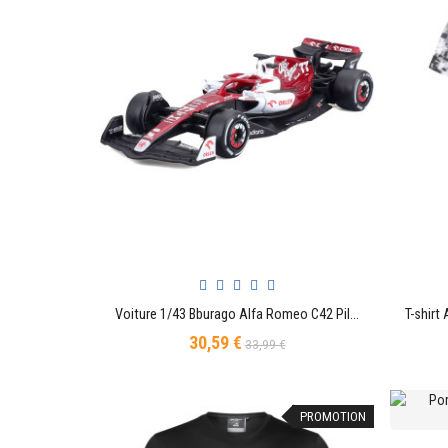
Voiture 1/43 Bburago Alfa Romeo C42 Pilote Officiel Formule 1 Valterie Bottas 77
AJOUTER AU PANIER
30,59 €
Prix
Prix
33,99 €
de
base
PROMOTION