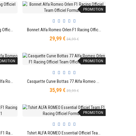
PROMOTION
Bonnet Alfa Romeo Orlen F1 Racing Officiel Team Officiel Formule 1
Bonnet Alfa Romeo Orlen F1 Racing Officiel Team Officiel Formule 1
AJOUTER AU PANIER
29,99 €
Prix
Prix
34,99 €
de
base
OMOTION
PROMOTION
Casquette Curve Bottas 77 Driver Alfa Romeo Orlen F1 Racing Officiel Team Officiel Formule 1
Casquette Curve Bottas 77 Alfa Romeo Orlen F1 Racing Officiel Team Officiel Formule 1
AJOUTER AU PANIER
35,99 €
Prix
Prix
39,99 €
de
base
PROMOTION
Casquette Curve Alfa Romeo Orlen F1 Racing Officiel Team Officiel Formule 1
Tshirt ALFA ROMEO Essential Officiel Team F1 Racing Officiel Formule 1