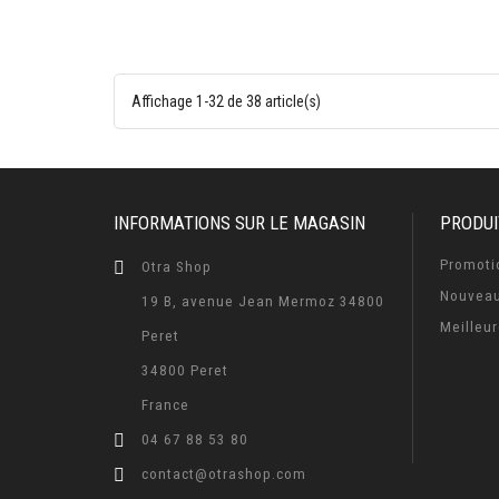
Affichage 1-32 de 38 article(s)
INFORMATIONS SUR LE MAGASIN
PRODUI
Promoti
Otra Shop
Nouveau
19 B, avenue Jean Mermoz 34800
Meilleu
Peret
34800 Peret
France
04 67 88 53 80
contact@otrashop.com