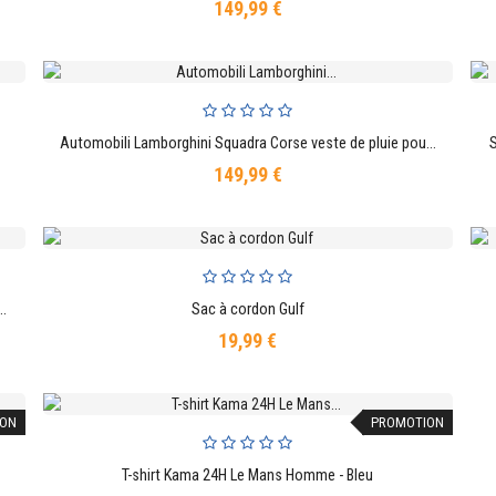
149,99 €
Prix
r homme
Automobili Lamborghini Squadra Corse veste de pluie pour femme
AJOUTER AU PANIER
149,99 €
Prix
 sweat-shirt avec fermeture éclair pour homme
Sac à cordon Gulf
AJOUTER AU PANIER
19,99 €
Prix
ON
PROMOTION
T-shirt Kama 24H Le Mans Homme - Bleu
AJOUTER AU PANIER