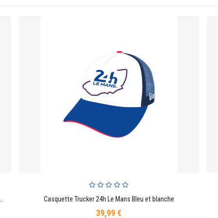
Core White 9SEVENTY Stretch à fermeture réglable
Casquette Trucker 24h Le Mans Bleu et blanche
AJOUTER AU PANIER
39,99 €
Prix