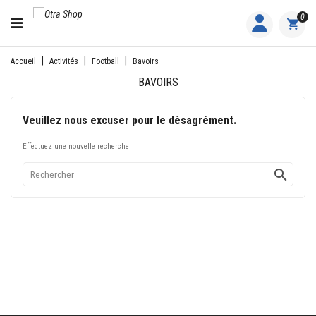
CATÉGORIE
0
ACCUEIL
Accueil
Activités
Football
Bavoirs
BAVOIRS
ACTIVITÉS
FEMME
Veuillez nous excuser pour le désagrément.
HOMME
Effectuez une nouvelle recherche

JUNIOR
PILOTES
EQUIPES
NOS
MARQUES
NOUS