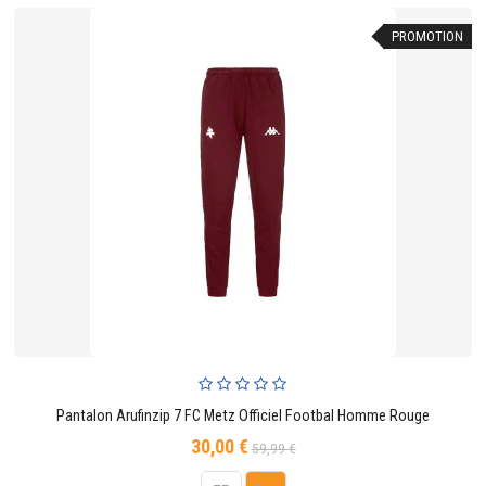
PROMOTION
Pantalon Arufinzip 7 FC Metz Officiel Footbal Homme Rouge
30,00 €
Prix
Prix
59,99 €
de