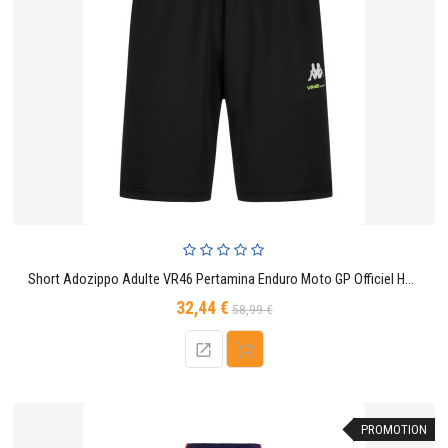
Short Adozippo Adulte VR46 Pertamina Enduro Moto GP Officiel Homme Noir
32,44 €
Prix
Prix
58,99 €
de
base
PROMOTION