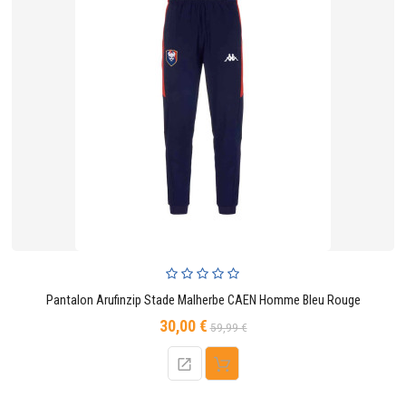
Pantalon Arufinzip Stade Malherbe CAEN Homme Bleu Rouge
30,00 €
Prix
Prix
59,99 €
de
base