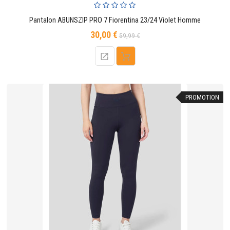
Pantalon ABUNSZIP PRO 7 Fiorentina 23/24 Violet Homme
30,00 €
Prix
Prix
59,99 €
de
base
PROMOTION