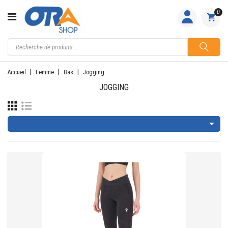
CATÉGORIE
0
ACCUEIL
ACTIVITÉS
Accueil
Femme
Bas
Jogging
FEMME
JOGGING
HOMME

JUNIOR
PILOTES
EQUIPES
NOS
MARQUES
NOUS