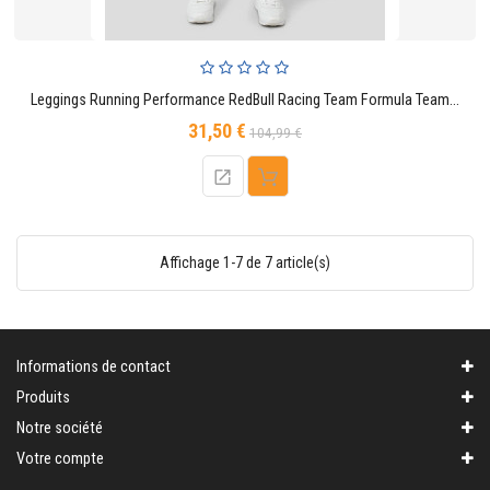
Leggings Running Performance RedBull Racing Team Formula Team Officiel F1
31,50 €
Prix
Prix
104,99 €
de
base
Affichage 1-7 de 7 article(s)
Informations de contact
Produits
Notre société
Votre compte