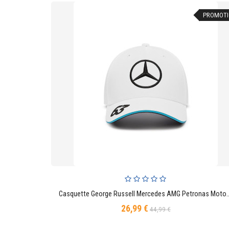
PROMOTI
Casquette George Russell Mercedes AMG Petronas Moto
AJOUTER AU PANIER
26,99 €
Prix
Prix
44,99 €
de
base