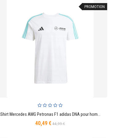
PROMOTION
T-Shirt Mercedes AMG Petronas F1 adidas DNA pour homme - Blanc
AJOUTER AU PANIER
40,49 €
Prix
Prix
44,99 €
de
base