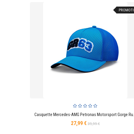
PROMOTI
Casquette Mercedes-AMG Pe
AJOUTER AU PANIER
27,99 €
Prix
Prix
39,99 €
de