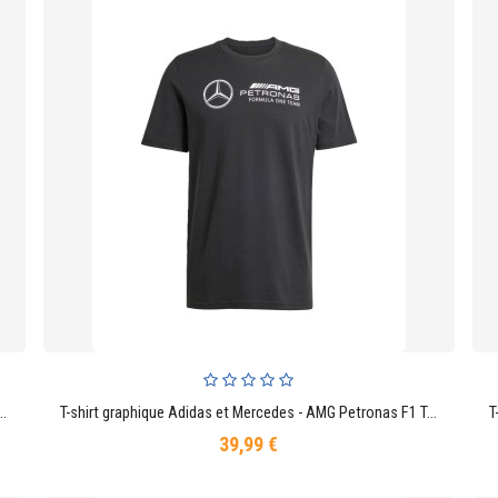
ssell - Set 1/43 avec Figurines De Mécaniciens, Stand Et Accessoires
T-shirt graphique Adidas et Mercedes - AMG Petronas F1 Team DNA - Noir
AJOUTER AU PANIER
39,99 €
Prix