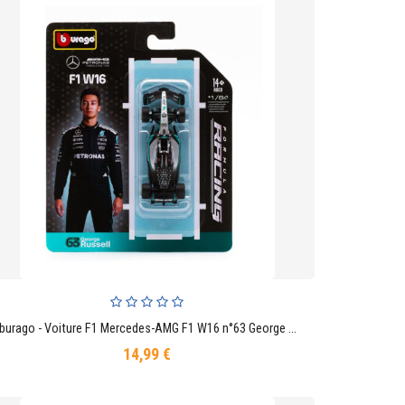
Bburago - Voiture F1 Mercedes-AMG F1 W16 n°63 George Russell, Voiture Miniature à échelle 1:64, réplique monoplace de Formule 1
AJOUTER AU PANIER
14,99 €
Prix