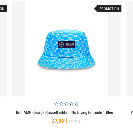
ON
PROMOTION
rsport Formule 1 Officiel Unisexe Blanche
Bob AMG George Russell édition No Diving Formule 1 Bleu Taille Unique Homme
AJOUTER AU PANIER
27,99 €
Prix
Prix
39,99 €
de
base