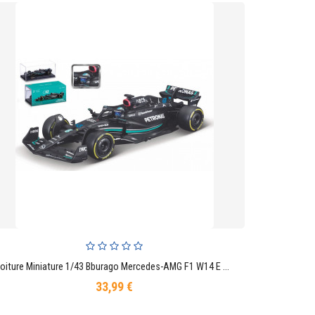
Voiture Miniature 1/43 Bburago Mercedes-AMG F1 W14 E Performance Team George Russell Driver Officiel Formule 1
AJOUTER AU PANIER
33,99 €
Prix