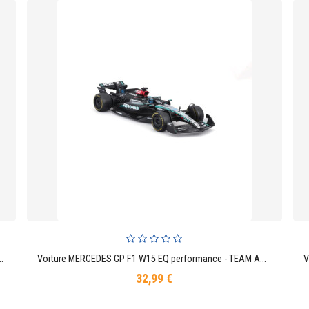
 1 W12 - W13 - W14 E Performance - Lewis Hamilton - George Russel
Voiture MERCEDES GP F1 W15 EQ performance - TEAM AMG PETRONAS MOTORSPORT 63 Georges Russel (Avec le casque)
AJOUTER AU PANIER
32,99 €
Prix