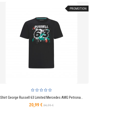
PROMOTION
T-Shirt George Russell 63 Limited Mercedes AMG Petronas Motorsport F1 Driver
AJOUTER AU PANIER
20,99 €
Prix
Prix
34,99 €
de