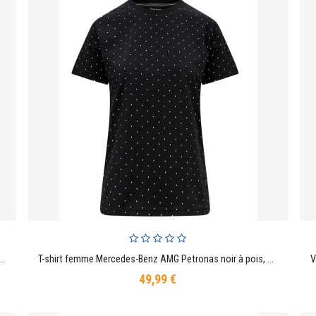
n°63 George Russell – Échelle 1:43 avec socle et vitrine
T-shirt femme Mercedes-Benz AMG Petronas noir à pois, Formule 1
AJOUTER AU PANIER
49,99 €
Prix