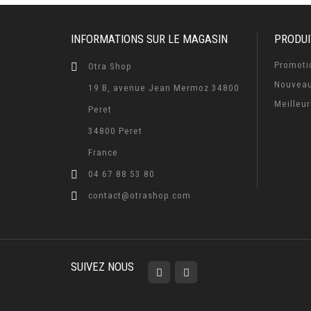
INFORMATIONS SUR LE MAGASIN
PRODUI
Promoti
Otra Shop
Nouveau
19 B, avenue Jean Mermoz 34800
Meilleu
Peret
34800 Peret
France
04 67 88 53 80
contact@otrashop.com
SUIVEZ NOUS