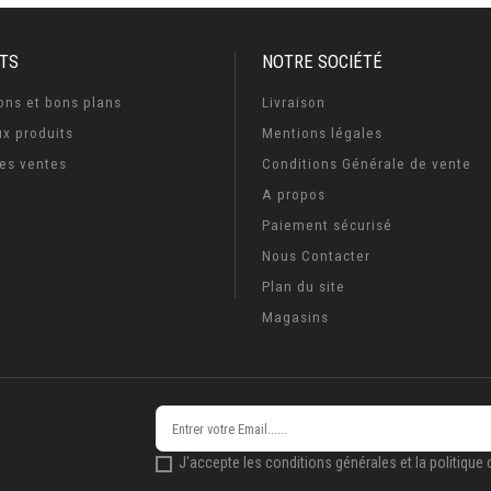
TS
NOTRE SOCIÉTÉ
ons et bons plans
Livraison
x produits
Mentions légales
res ventes
Conditions Générale de vente
A propos
Paiement sécurisé
Nous Contacter
Plan du site
Magasins
J'accepte les conditions générales et la politique d