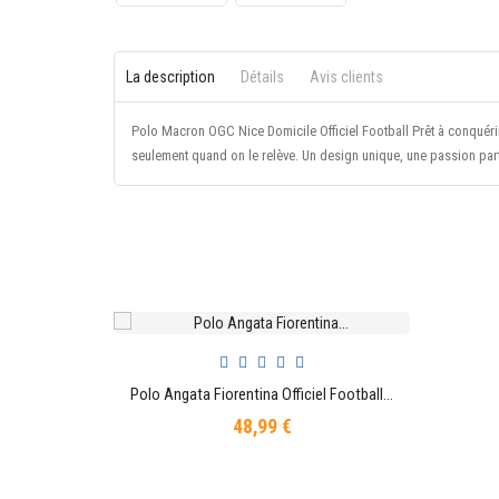
La description
Détails
Avis clients
Polo Macron OGC Nice Domicile Officiel Football Prêt à conquérir
seulement quand on le relève. Un design unique, une passion par
Polo Angata Fiorentina Officiel Football Violet/Indigo Homme
AJOUTER AU PANIER
48,99 €
Prix