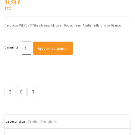
31,99 €
TTC
Casquette 9SEVENTY Stretch Snap McLaren Racing Team Adulte Taille Unique Orange
Quantité
Ajouter au panier
La description
Détails
Avis clients