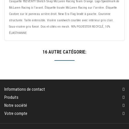
Casquette 9SEVENTY Stretch Snap McLaren Racing Team Orange. Logo Speedmark de
McLaren Racing à l'avant. Étiquette tissée McLaren Racing sur l'arrière. Étiquette
Castore sur le panneau arrière droit. New Era Flag brodé à gauche. Couronne
structurée. Taille extensible. Visière sandwich courbée avec intérieur gris clair.
Sous-visière gris foncé. Dos et côtés en mesh. 90% POLYESTER RECYCLÉ, 10%
ÉLASTHANNE
16 AUTRE CATÉGORIE:
Informations de contact
Produits
Notre société
Votre compte