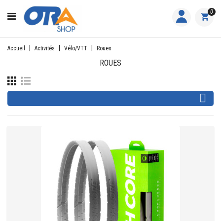
CATÉGORIE
0
ACCUEIL
Accueil
Activités
Vélo/VTT
Roues
ACTIVITÉS
ROUES
FEMME

HOMME
JUNIOR
PILOTES
EQUIPES
NOS
MARQUES
NOUS