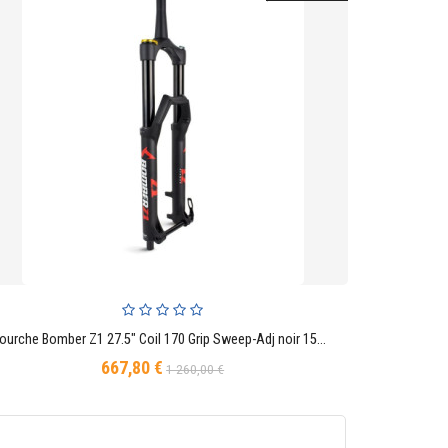
Fourche Bomber Z1 27.5" Coil 170 Grip Sweep-Adj noir 15QRx110 BOOST conique déport 44mm 2023
AJOUTER AU PANIER
667,80 €
Prix
Prix
1 260,00 €
de
base