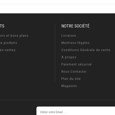
TS
NOTRE SOCIÉTÉ
ons et bons plans
Livraison
x produits
Mentions légales
res ventes
Conditions Générale de vente
A propos
Paiement sécurisé
Nous Contacter
Plan du site
Magasins