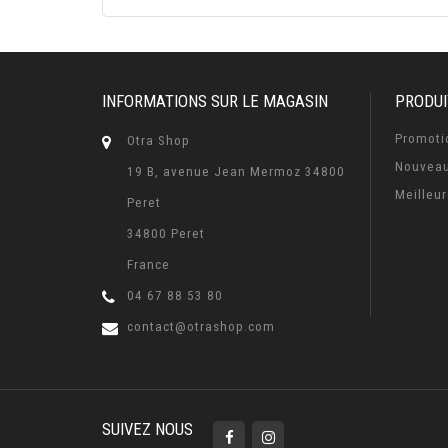
INFORMATIONS SUR LE MAGASIN
PRODUI
Promoti
Otra Shop
Nouveau
19 B, avenue Jean Mermoz 34800
Meilleu
Peret
34800 Peret
France
04 67 88 53 80
contact@otrashop.com
SUIVEZ NOUS