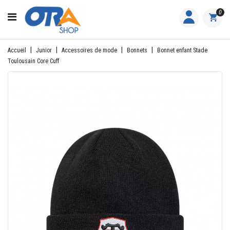
CATÉGORIE
0
ACCUEIL
Accueil
Junior
Accessoires de mode
Bonnets
Bonnet enfant Stade
Toulousain Core Cuff
ACTIVITÉS
FEMME
HOMME
JUNIOR
PILOTES
EQUIPES
NOS
MARQUES
NOUS