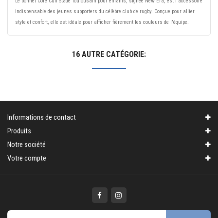
Le bonnet Core Cuff Stade Toulousain pour enfants, signée New Era, est l'accessoire
indispensable des jeunes supporters du célèbre club de rugby. Conçue pour allier
style et confort, elle est idéale pour afficher fièrement les couleurs de l'équipe.
16 AUTRE CATÉGORIE:
Informations de contact
Produits
Notre société
Votre compte